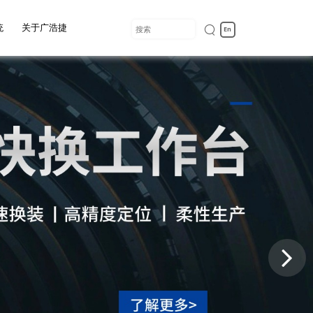
统
关于广浩捷
En
入我们
定测
备
统
境
/VR光学模组组
自动光学检测设备
自动化解决方案
物料处理模块
装测试设备