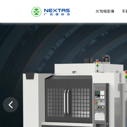
3C智能影像
车
公司简介
服
MFG零点定位基准
压力传感器测试分
自动贴标设备
摄像头AA主动对
车载
惯性
机外
自动
选系统
系统
耦合设备
联系我们