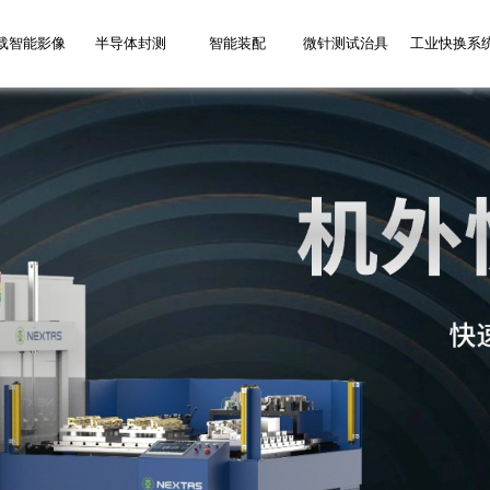
载智能影像
半导体封测
智能装配
微针测试治具
工业快换系
务网点
新闻资讯
加
位
摄像头全自动
传感器测试分
快换工作台系
拆装板设备
摄像头自动调焦设
自动治具
车载摄像头AA主动
半导体三温测试分
E系基准卡盘系统
精密组装设备
摄像头功能测试设
手动治具
车载摄像头组装测
R系基准卡盘系统
平移式分选机
屏幕组装设备
镜头组装测试设备
精密配件
车载摄像头标
自动上下料设
快换基准板系
测试刺激环
AR
生产线
选系统
统
备
对位耦合设备
选系统
备
试设备
试设备