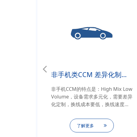
手机类CCM 大规模量产方案
非手机类CCM 差异化制造方案
CM自动
非手机CCM的特点是：High Mix Low
对应的
Volume，设备需求多元化，需要差异
化定制，换线成本要低，换线速度要
快。 在非手机CCM领域，像车载、安
防、AR/VR，IoT等领域，广浩捷以下
了解更多
几款设备均可以得到广泛应用。