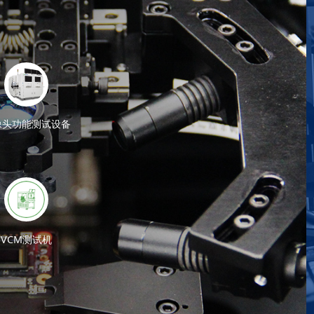
像头功能测试设备
自动贴标设备
手动治具
自动装拆板设备
高
列
精密组装设备
AA自动治具系列
屏幕组装设备
VCM测试机
了解更多
了解更多