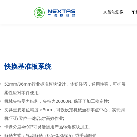
3C智能影像
车
公司简介
服
MFG零点定位基准
压力传感器测试分
自动贴标设备
摄像头AA主动对
车载
惯性
机外
自动
快换基准板系统
选系统
系统
耦合设备
52mm/96mm行业标准模块设计，体积轻巧，通用性强，可扩展
柔性应对零件使用;
机械夹持受力结构，夹持力20000N, 保证了加工稳定性;
夹具重复定位精度＜5um，可设设定机械坐标零点中心，实现调
联系我们
机“不取零位一键启动”高效作业;
卡盘分度4x90°可灵活运用产品转角模块加工。
解锁方式：气动解锁（0.5~0.8Mpa）或手动解锁