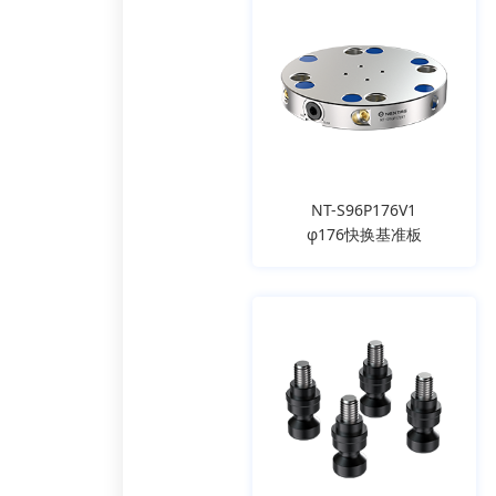
NT-S96P176V1
φ176快换基准板