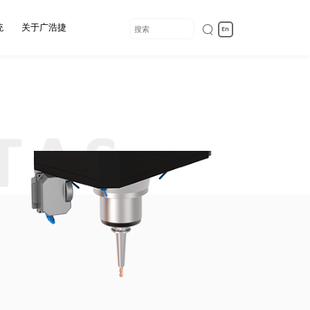
统
关于广浩捷
En
入我们
定测
备
统
境
/VR光学模组组
自动光学检测设备
自动化解决方案
物料处理模块
装测试设备