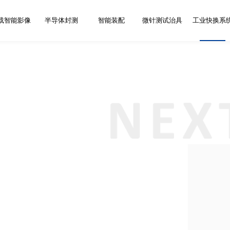
载智能影像
半导体封测
智能装配
微针测试治具
工业快换系
务网点
新闻资讯
加
位
摄像头全自动
传感器测试分
快换工作台系
拆装板设备
摄像头自动调焦设
自动治具
车载摄像头AA主动
半导体三温测试分
E系基准卡盘系统
精密组装设备
摄像头功能测试设
手动治具
车载摄像头组装测
R系基准卡盘系统
平移式分选机
屏幕组装设备
镜头组装测试设备
精密配件
车载摄像头标
自动上下料设
快换基准板系
测试刺激环
AR
生产线
选系统
统
备
对位耦合设备
选系统
备
试设备
试设备